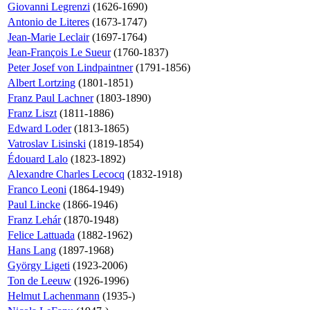
Giovanni Legrenzi
(1626-1690)
Antonio de Literes
(1673-1747)
Jean-Marie Leclair
(1697-1764)
Jean-François Le Sueur
(1760-1837)
Peter Josef von Lindpaintner
(1791-1856)
Albert Lortzing
(1801-1851)
Franz Paul Lachner
(1803-1890)
Franz Liszt
(1811-1886)
Edward Loder
(1813-1865)
Vatroslav Lisinski
(1819-1854)
Édouard Lalo
(1823-1892)
Alexandre Charles Lecocq
(1832-1918)
Franco Leoni
(1864-1949)
Paul Lincke
(1866-1946)
Franz Lehár
(1870-1948)
Felice Lattuada
(1882-1962)
Hans Lang
(1897-1968)
György Ligeti
(1923-2006)
Ton de Leeuw
(1926-1996)
Helmut Lachenmann
(1935-)