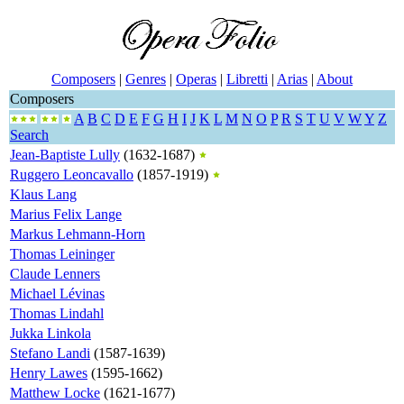
Composers
|
Genres
|
Operas
|
Libretti
|
Arias
|
About
Composers
A
B
C
D
E
F
G
H
I
J
K
L
M
N
O
P
R
S
T
U
V
W
Y
Z
Search
Jean-Baptiste Lully
(1632-1687)
Ruggero Leoncavallo
(1857-1919)
Klaus Lang
Marius Felix Lange
Markus Lehmann-Horn
Thomas Leininger
Claude Lenners
Michael Lévinas
Thomas Lindahl
Jukka Linkola
Stefano Landi
(1587-1639)
Henry Lawes
(1595-1662)
Matthew Locke
(1621-1677)