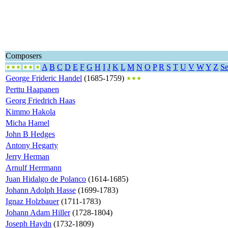
Composers
A
B
C
D
E
F
G
H
I
J
K
L
M
N
O
P
R
S
T
U
V
W
Y
Z
Se
George Frideric Handel
(1685-1759)
Perttu Haapanen
Georg Friedrich Haas
Kimmo Hakola
Micha Hamel
John B Hedges
Antony Hegarty
Jerry Herman
Arnulf Herrmann
Juan Hidalgo de Polanco
(1614-1685)
Johann Adolph Hasse
(1699-1783)
Ignaz Holzbauer
(1711-1783)
Johann Adam Hiller
(1728-1804)
Joseph Haydn
(1732-1809)