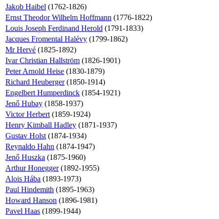
Jakob Haibel
(1762-1826)
Ernst Theodor Wilhelm Hoffmann
(1776-1822)
Louis Joseph Ferdinand Herold
(1791-1833)
Jacques Fromental Halévy
(1799-1862)
Mr Hervé
(1825-1892)
Ivar Christian Hallström
(1826-1901)
Peter Arnold Heise
(1830-1879)
Richard Heuberger
(1850-1914)
Engelbert Humperdinck
(1854-1921)
Jenő Hubay
(1858-1937)
Victor Herbert
(1859-1924)
Henry Kimball Hadley
(1871-1937)
Gustav Holst
(1874-1934)
Reynaldo Hahn
(1874-1947)
Jenő Huszka
(1875-1960)
Arthur Honegger
(1892-1955)
Alois Hába
(1893-1973)
Paul Hindemith
(1895-1963)
Howard Hanson
(1896-1981)
Pavel Haas
(1899-1944)